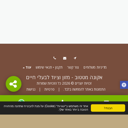
מדיניות משלוחים
צור קשר
תקנון • תנאי שימוש
עוד
אקונה מטטוב - מזון וציוד לבעלי חיים
זכויות יוצרים © 2026 כל הזכויות שמורות
התמונות באתר להמחשה בלבד.
|
פרטיות
|
נגישות
הירשם
אתר זה משתמש ב"עוגיות" (Cookie) על-מנת להבטיח שתהנה מהחוויה
הבנתי!
צור קשר
טלפון
WhatsApp
הטובה ביותר באתר שלך.