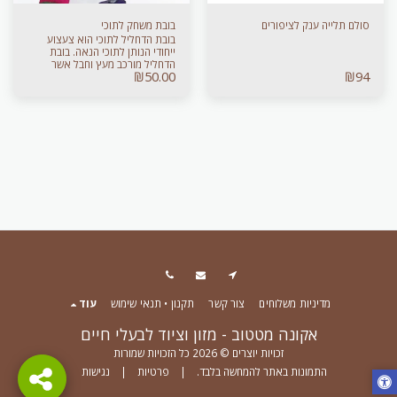
סולם תלייה ענק לציפורים
בובת משחק לתוכי
בובת הדחליל לתוכי הוא צעצוע
ייחודי הנותן לתוכי הנאה. בובת
הדחליל מורכב מעץ וחבל אשר
₪
50.00
₪
94
גורמים לדחליל להחזיק זמן רב יותר.
הבובה גורמת לתוכי אושר והנאה
ודוחקת כל שעמום אצל התוכי. החל
מ-
מדיניות משלוחים
צור קשר
תקנון • תנאי שימוש
עוד
אקונה מטטוב - מזון וציוד לבעלי חיים
זכויות יוצרים © 2026 כל הזכויות שמורות
התמונות באתר להמחשה בלבד.
|
פרטיות
|
נגישות