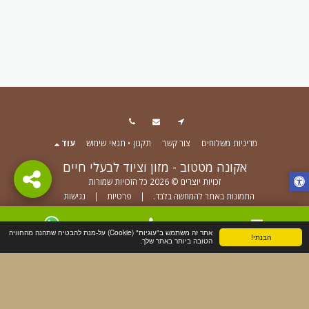
אוהב
לצפות עם משחות,
לניקיון גם באמצעות
רטוב שהכ
להאכלה
חמאת בוטנים, מזון
מדיח כלים.
בעת אילו
רטוב או מוצרי חלב.
איטית.
ממלאים בחטיפים
ומקפיאים! טכנולוגיה
למניעת זליגה החוצה
צלחת פנימית עשויה
סיליקון.
מדיניות משלוחים
צור קשר
תקנון • תנאי שימוש
עוד
אקונה מטטוב - מזון וציוד לבעלי חיים
זכויות יוצרים © 2026 כל הזכויות שמורות
התמונות באתר להמחשה בלבד.
|
פרטיות
|
נגישות
אתר זה משתמש ב"עוגיות" (Cookie) על-מנת להבטיח שתהנה מהחוויה
הירשם
הבנתי!
צור קשר
טלפון
WhatsApp
הטובה ביותר באתר שלך.