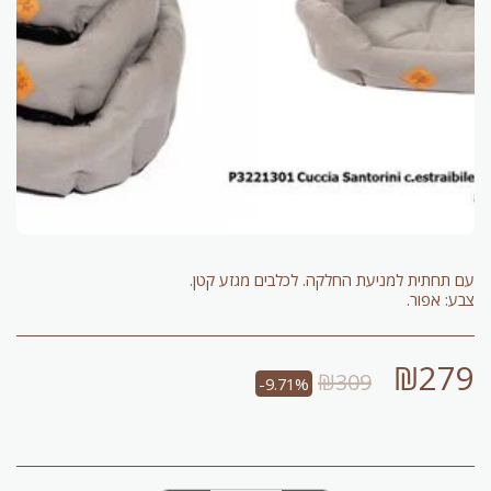
צבע: אפור.
₪
279
₪
309
-9.71%