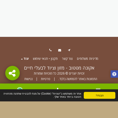
ומזון
וממושכת אפשר
מחלידה וניתנת
אוכל, משח
אוהב
לצפות עם משחות,
לניקיון גם באמצעות
רטוב שהכ
להאכלה
חמאת בוטנים, מזון
מדיח כלים.
בעת אילו
רטוב או מוצרי חלב.
איטית.
ממלאים בחטיפים
ומקפיאים! טכנולוגיה
למניעת זליגה החוצה
צלחת פנימית עשויה
סיליקון.
מדיניות משלוחים
צור קשר
תקנון • תנאי שימוש
עוד
אקונה מטטוב - מזון וציוד לבעלי חיים
זכויות יוצרים © 2026 כל הזכויות שמורות
התמונות באתר להמחשה בלבד.
|
פרטיות
|
נגישות
הירשם
אתר זה משתמש ב"עוגיות" (Cookie) על-מנת להבטיח שתהנה מהחוויה
הבנתי!
צור קשר
טלפון
WhatsApp
הטובה ביותר באתר שלך.