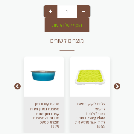
הוסף לסל הקניות
מוצרים קשורים
ם דנטלי
צלחת ליקוק וחטיפים
פטקס קערת מזון
צעצוע ווא
להקפאה
מעוצבת במגוון מידות
לכלב
מיוצר
Lick’n’Snack
קערת מזון ושתייה
כדור ליקו
וצבעים
מזיק,
Licking Plate מתקן
מנירוסטה מעוצבת
מפלסטיק 
דבקות
ליקוק אשר מרגיע את
תוצרת פטקס.
בעל יכול
₪
95
₪
29
₪
65
ם הודות
חיית המחמד שלך,
איכותית וחזקה,
למשטחים 
לוואקום שבו. ניתן
גורם לצריכה נמוכה
בשילוב טכנולוגיית