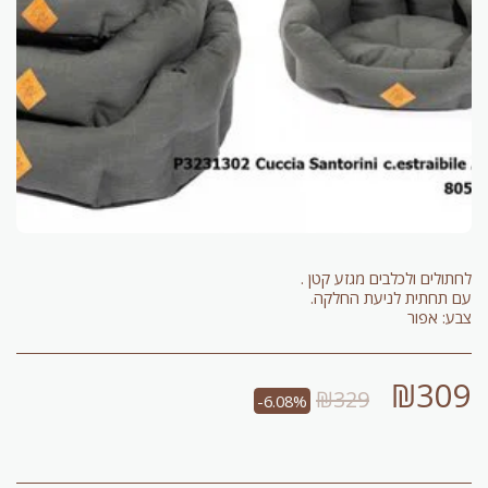
צבע: אפור
₪
309
₪
329
-6.08%