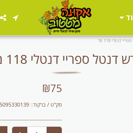
ד
יי דנטלי 118 מל
 דנטל ספריי דנטלי 118 מל
₪
75
מק"ט / ברקוד::
5095330139