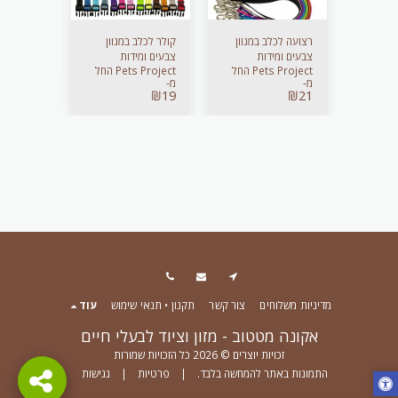
 ריבוס
רצועה לכלב במגוון
קולר לכלב במגוון
רצועה + ק
₪
39
צבעים ומידות
צבעים ומידות
₪
49
Pets Project החל
Pets Project החל
מ-
מ-
₪
19
₪
21
מדיניות משלוחים
צור קשר
תקנון • תנאי שימוש
עוד
אקונה מטטוב - מזון וציוד לבעלי חיים
זכויות יוצרים © 2026 כל הזכויות שמורות
התמונות באתר להמחשה בלבד.
|
פרטיות
|
נגישות