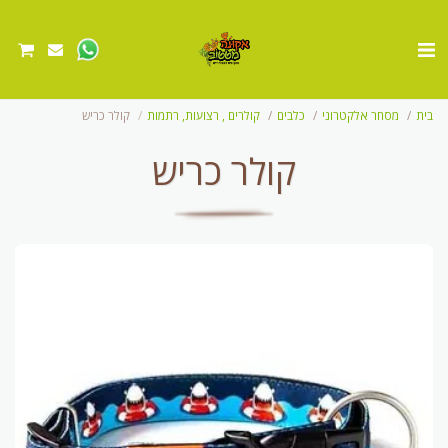
בית
מסחר אלקטרוני
כלבים
קולרים , רצועות, רתמות
קולר כריש
קולר כריש