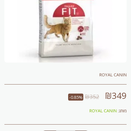
ROYAL CANIN
₪
349
₪
352
-0.85%
מותג:
ROYAL CANIN