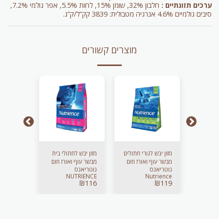
ערכים תזונתיים :
חלבון 32%, שומן 15%, לחות 5.5%, אפר גולמי 7.2%,
סיבים גולמיים 4.6% אנרגיה מטבולית: 3839 קק”ל/ק”ג.
מוצרים קשורים
י הים
מזון יבש לגורי חתולים
מזון יבש לחתולי בית
פריסקיז מ
מבשר עוף ואורז חום
מבשר עוף ואורז חום
לחתול 1.43 ק"ג
נוטריאנס
נוטריאנס
פורינה- Purina
2.5 ק"ג
2.5 ק"ג
₪
39
NUTRIENCE
Nutrience
₪
116
₪
119