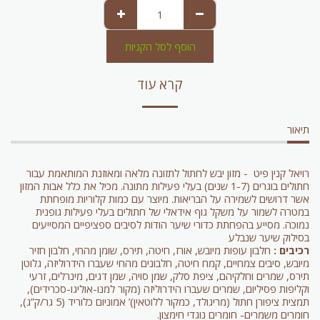
הוסף לסל הקניות
קרא עוד
תיאור
רויאל קנין פיט - מזון יבש לחתול לתזונה מלאה ומאוזנת המותאמת עבור
חתולים בוגרים (1-7 שנים) בעלי פעילות מתונה. מכיל את כלל אבות המזון
אשר דרושים לשמירה על הבריאות. מיוצר עם כמות קלוריות מופחתת
במטרה לשמור על משקל גוף אידאלי של חתולים בעלי פעילות גופנית
נמוכה. מסייע בהפחתת כדורי שיער הודות לסיבים ספציפיים המסייעים
בסילוק שיער שנבלע
רכיבים :
חלבון עופות מיובש, אורז, חיטה, תירס, שומן מהחי, חלבון חזיר
מיובש, סיבים צמחיים, קמח חיטה, חלבונים מהחי שעברו הידרוליזה, גלוטן
תירס, שמרים וחלקיהם, ציפת סלק, שמן סויה, שמן דגים, מינרלים, זרעי
וקליפות פסיליום, שמרים שעברו הידרוליזה (מקור למנו-אוליגו-סכרידים),
תמצית ציפורן חתול (מריגולד, כמקור ללוטאין)’ אמוניום כלוריד (5 גר/ק”ג),
חומרים משמרים- חומרים נוגדי חימצון.