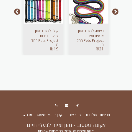
 ריבוס
רצועה לכלב במגוון
קולר לכלב במגוון
רצועה + ק
₪
39
צבעים ומידות
צבעים ומידות
₪
49
Pets Project החל
Pets Project החל
מ-
מ-
₪
19
₪
21
מדיניות משלוחים
צור קשר
תקנון • תנאי שימוש
עוד
אקונה מטטוב - מזון וציוד לבעלי חיים
זכויות יוצרים © 2026 כל הזכויות שמורות