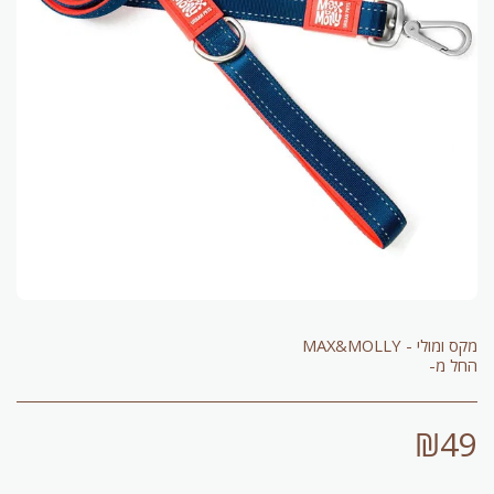
החל מ-
₪
49