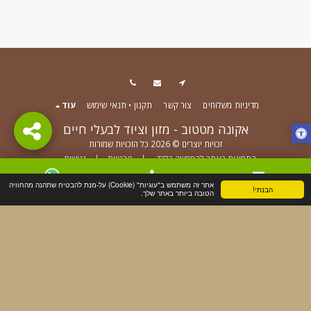
מדיניות משלוחים
צור קשר
תקנון • תנאי שימוש
עוד
אקונה מטטוב - מזון וציוד לבעלי חיים
זכויות יוצרים © 2026 כל הזכויות שמורות
התמונות באתר להמחשה בלבד.
|
פרטיות
|
נגישות
אתר זה משתמש ב"עוגיות" (Cookie) על-מנת להבטיח שתהנה מהחוויה
הבנתי!
צור קשר
טלפון
WhatsApp
הטובה ביותר באתר שלך.
הירשם