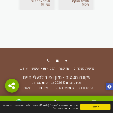
ת החיה.
תוצרת פטקס.
מעקב אחר קצב
מדהים לפר
₪
39.00
₪
190
₪
29
איכותית וחזקה,
האכילה של בעל
החל מ-
בשילוב טכנולוגיית
החיים
גומי המונע החלקה
ושריטות. אינה
מחלידה וניתנת
לניקיון גם באמצעות
מדיח כלים.
מדיניות משלוחים
צור קשר
תקנון • תנאי שימוש
עוד
אקונה מטטוב - מזון וציוד לבעלי חיים
זכויות יוצרים © 2026 כל הזכויות שמורות
התמונות באתר להמחשה בלבד.
|
פרטיות
|
נגישות
הירשם
אתר זה משתמש ב"עוגיות" (Cookie) על-מנת להבטיח שתהנה מהחוויה
הבנתי!
צור קשר
טלפון
WhatsApp
הטובה ביותר באתר שלך.