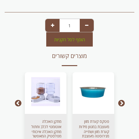
הוסף לסל הקניות
מוצרים קשורים
יות
פטקס קערת מזון
מתקן האכלה
שמן בושם 
מעוצבת במגוון מידות
אוטומטי לכלב וחתול
מחמד
 מעניק
קערת מזון ושתייה
מתקן האכלה איכותי
שמן בושם 
וצבעים
11 ליטר
יח
מנירוסטה מעוצבת
מפלסטיק המאפשר
ברק, רכות