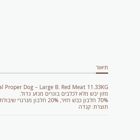
תיאור
al Proper Dog – Large B. Red Meat 11.33KG
מזון יבש מלא לכלבים בוגרים מגזע גדול.
70% חלבון כבש חזיר, 20% חלבון מגרגרי שיבולת שועל חתוכים במדד גליקמי נמוך, 10% חלבון מירקות ופירות.
תוצרת: קנדה