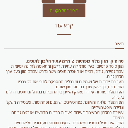
הוסף לסל הקניות
קרא עוד
תיאור
טרופיקן מזון מלא כופתיות 2 מ"מ עתיר חלבון לתוכים
.
מזון סופר פרמיום בעל פורמולה עתירת חלבון ומתאימה לתזונה יומיומית
עבור גמילה, גידול, רבייה או האכלת תוכים אשר נדרש עבורם מזון בעל ערך
חלבון גבוה.
תערובת ייחודית של ויטמינים ומינרלים המספקת לתוכי את כל צרכיו
התזונתיים, כך שאין צורך בתוספי מזון שונים.
הפורמולה פותחה על ידי מארק האייגן בין המובילים בגידול זני תוכים גדולים
בקנדה.
הפורמולה מלאה ומאוזנת בפרוטאינים, שומנים ופחמימות, ומבטיחה משקל
וגדילה אופטימאליים.
עשירה בחלבון ומתאימה לעידוד פעילות הרבייה הדורשת אנרגיה גבוהה
במיוחד.
המזון אינו מכיל חומרים משמרים, צבעים ותוספי טעם וריח מלאכותיים.
בעלת טעימות גבוהה במיוחד, הודות לתערובת עשירה של גרעינים, אגוזים,