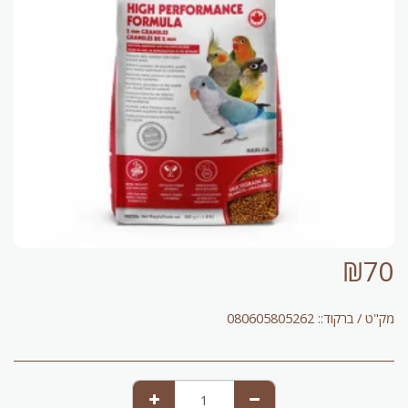
₪
70
מק"ט / ברקוד::
080605805262