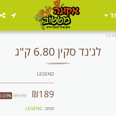
ד
לג'נד סקין 6.80 ק"ג
LEGEND
₪
189
₪
199
5.03%
מותג:
LEGEND