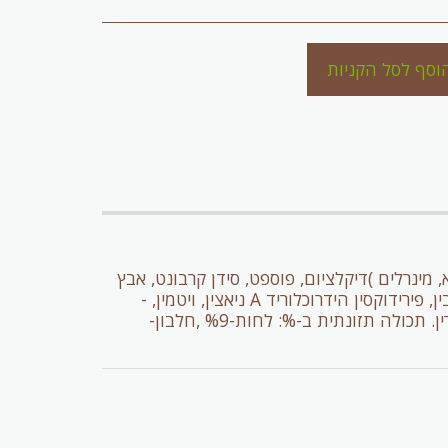
וסף לסל הקניות
 דגים, ויטמין חלבון אפונה, עמילן תפו"א, מינרלים )דיקלציום, פוספט, סידן קרבונט, אבץ
סולפט, חומצת אמינו מורכבת מנחושת(, B12 ,ויטמין E ,ויטמינים )ויטמין FOS ,אצות מיובשות, שמרים, סידן, ריבופלבין, פירידוקסין הידרוכלוריד A ניאצין, ויטמין, -
מתיונין DL ,)חומצה פולית D3 תיאמין מונונית, ויטמין עלי ורד מיובשים, תמצית יוקה, חמוציות, מרווה, תמצית רוזמרין. תכולה תזונתית ב-%: לחות-%9 ,חלבון-