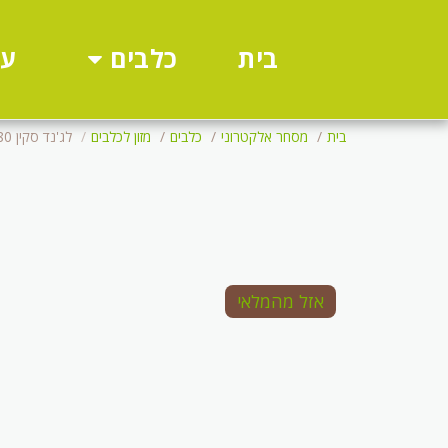
כלבים
עו
בית
בית
מסחר אלקטרוני
כלבים
מזון לכלבים
לג'נד סקין 6.80 ק"ג
אזל מהמלאי