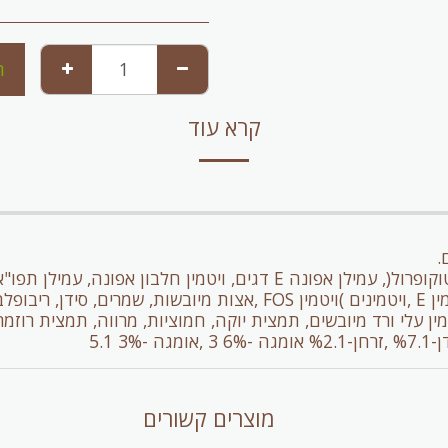
ה
קרא עוד
ם.
מרכיבים: דג אנשובי, בטטה, חלבון תפו"א, שמן, )טוקופרול(, עמילן אפונה E
מוצרים קשורים