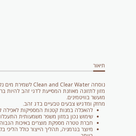
תיאור
נוסחה Clean and Clear Water לשמירת מים נקיים וצלולים ונוסחה BioActive*, פטנט רשום, המסייעת לדגים לחיות חיים ארוכים ובריאים.
מזון לתזונה מאוזנת המסייעת לדגי זהב להיות ברי
מועשר בוויטמינים.
מחזק ומדגיש צבעים טבעיים בדג זהב.
להאכלה במנות קטנות המספיקות לאכילה ל
שימוש נכון במזון משפר משמעותית התעכלות 
חברת טטרה מספקת מוצרים באיכות הגבוהה ב
מיוצר בגרמניה, תהליך הייצור כולל הליכי 
ביותר