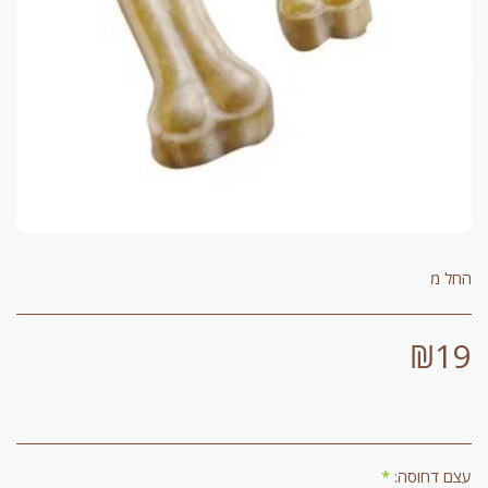
החל מ
₪
19
עצם דחוסה:
*