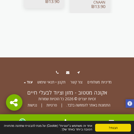
₪
13.90
₪
13.90
CNAAN
₪
13.90
מדיניות משלוחים
צור קשר
תקנון • תנאי שימוש
עוד
אקונה מטטוב - מזון וציוד לבעלי חיים
זכויות יוצרים © 2026 כל הזכויות שמורות
התמונות באתר להמחשה בלבד.
|
פרטיות
|
נגישות
הירשם
אתר זה משתמש ב"עוגיות" (Cookie) על-מנת להבטיח שתהנה מהחוויה
הבנתי!
צור קשר
טלפון
WhatsApp
הטובה ביותר באתר שלך.